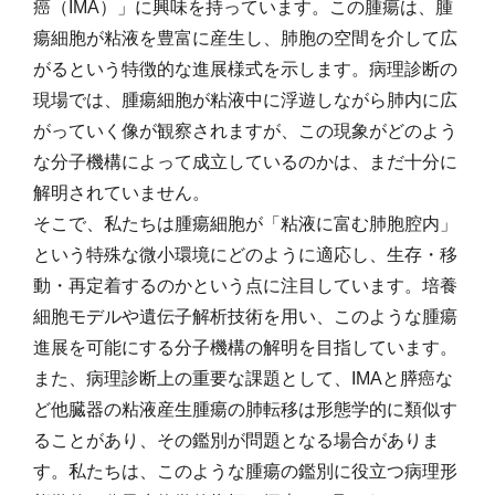
癌（IMA）」に興味を持っています。この腫瘍は、腫
瘍細胞が粘液を豊富に産生し、肺胞の空間を介して広
がるという特徴的な進展様式を示します。病理診断の
現場では、腫瘍細胞が粘液中に浮遊しながら肺内に広
がっていく像が観察されますが、この現象がどのよう
な分子機構によって成立しているのかは、まだ十分に
解明されていません。
そこで、私たちは腫瘍細胞が「粘液に富む肺胞腔内」
という特殊な微小環境にどのように適応し、生存・移
動・再定着するのかという点に注目しています。培養
細胞モデルや遺伝子解析技術を用い、このような腫瘍
進展を可能にする分子機構の解明を目指しています。
また、病理診断上の重要な課題として、IMAと膵癌な
ど他臓器の粘液産生腫瘍の肺転移は形態学的に類似す
ることがあり、その鑑別が問題となる場合がありま
す。私たちは、このような腫瘍の鑑別に役立つ病理形